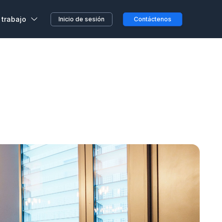
 trabajo
Inicio de sesión
Contáctenos
,
s, sin previo aviso o
etera o en el camino...
clientes
a en Wojo
 nuestros espacios Wojo
ción ALL
res programas de