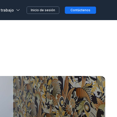
 trabajo
Inicio de sesión
Contáctenos
,
s, sin previo aviso o
etera o en el camino...
clientes
a en Wojo
 nuestros espacios Wojo
ción ALL
res programas de