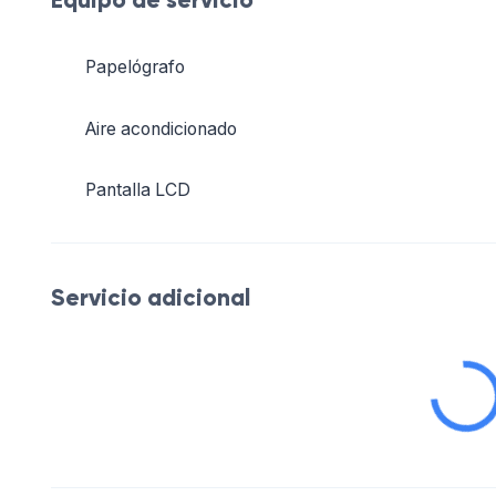
Equipo de servicio
Papelógrafo
Aire acondicionado
Pantalla LCD
Las ventajas de este sitio
Snack ESPAGNOL
Aparcamiento
Área de Fumadores