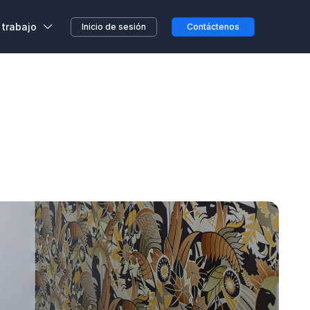
 trabajo
Inicio de sesión
Contáctenos
,
s, sin previo aviso o
etera o en el camino...
clientes
a en Wojo
 nuestros espacios Wojo
ción ALL
res programas de