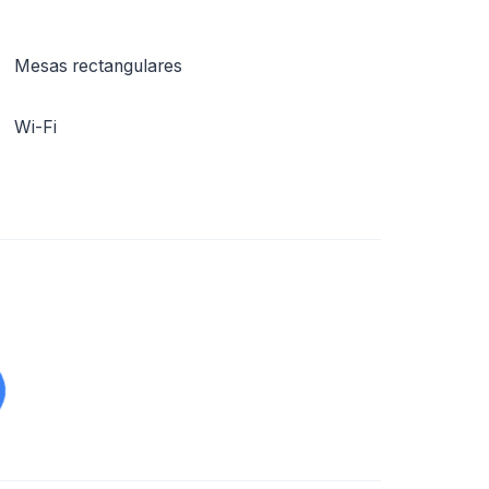
Mesas rectangulares
Wi-Fi
Restauración
Edificio contemporáneo
Acceso personas con movilidad reducida