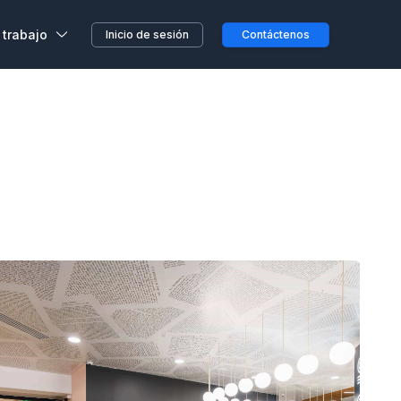
 trabajo
Inicio de sesión
Contáctenos
,
s, sin previo aviso o
etera o en el camino...
clientes
a en Wojo
 nuestros espacios Wojo
ción ALL
res programas de