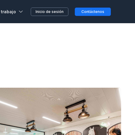
 trabajo
Inicio de sesión
Contáctenos
,
s, sin previo aviso o
etera o en el camino...
clientes
a en Wojo
 nuestros espacios Wojo
ción ALL
res programas de