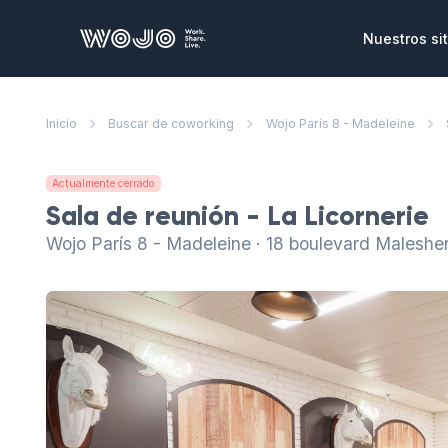
WOJO
Nuestros sit
Oficinas p
Inicio
Buscar de coworking
Wojo París 8 - Madeleine
Oficinas y se
ensamblas y 
necesidade
Actualmente cerrado
Salas de r
Sala de reunión - La Licornerie
Lugares únic
Wojo París 8 - Madeleine · 18 boulevard Maleshe
reuniones, s
corporativo
Eventos co
Un vasto cat
privatizar pa
clientes