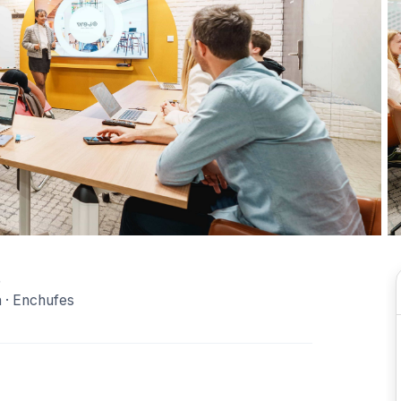
s
a · Enchufes