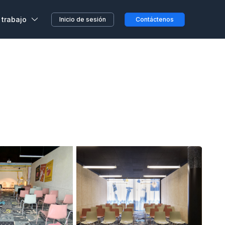
 trabajo
Inicio de sesión
Contáctenos
,
s, sin previo aviso o
etera o en el camino...
clientes
a en Wojo
 nuestros espacios Wojo
ción ALL
res programas de