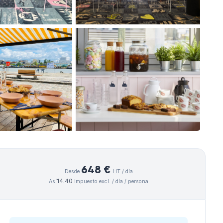
648 €
Desde
HT / día
14.40
Así
Impuesto excl. / día / persona