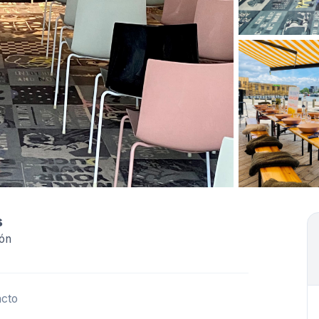
s
ión
acto