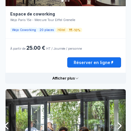
Espace de coworking
Wojo Paris 15e - Mercure Tour Eiffel Grenelle
Wojo Coworking
20 places
Hôtel
-10%
25.00 €
À partir de
HT / Journée / personne
Réserver en ligne
Afficher plus
Détails pratiques
Bar
Parking
Personnel