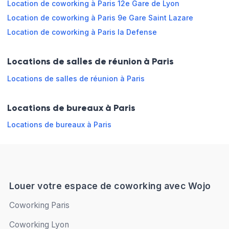
Location de coworking à Paris 12e Gare de Lyon
Lundi
09:00 - 13:00
13:00 - 18:00
Location de coworking à Paris 9e Gare Saint Lazare
Location de coworking à Paris la Defense
Mardi
09:00 - 13:00
13:00 - 18:00
Locations de salles de réunion à Paris
Mercredi
09:00 - 13:00
13:00 - 18:00
Locations de salles de réunion à Paris
Jeudi
09:00 - 13:00
13:00 - 18:00
Locations de bureaux à Paris
Vendredi
09:00 - 13:00
13:00 - 18:00
Locations de bureaux à Paris
Samedi
Fermé
Dimanche
Fermé
Louer votre espace de coworking avec Wojo
Réserver en ligne
Coworking Paris
Coworking Lyon