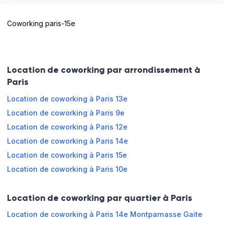
Mercredi
08:00 - 13:00
13:00 - 19:00
Coworking paris-15e
Détails pratiques
Jeudi
08:00 - 13:00
13:00 - 19:00
Ambiance
Vendredi
08:00 - 13:00
13:00 - 19:00
Location de coworking par arrondissement à
Climatisation
pour le
travail
Paris
Samedi
Fermé
Snack
Restauration
Location de coworking à Paris 13e
Location de coworking à Paris 9e
Ambiance
Dimanche
Fermé
Lumière
pour la
Location de coworking à Paris 12e
naturelle
collaboration
Location de coworking à Paris 14e
Personnel
Prises
Location de coworking à Paris 15e
d'accueil
Réserver en ligne
Location de coworking à Paris 10e
Vente à
Wifi
l'externe
Location de coworking par quartier à Paris
Location de coworking à Paris 14e Montparnasse Gaite
Horaires d'ouverture