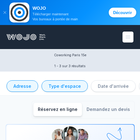
WOJO
Découvrir
Télécharger maintenant
Vos bureaux à portée de main
WOJO
Ouvri
Coworking Paris 15e
1 - 3
 sur 3 résultats
Adresse
Type d'espace
Date d'arrivée
Réservez en ligne
Demandez un devis