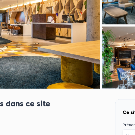
Rejoignez l'un des p
fidélité au monde
s dans ce site
Ce si
Préno