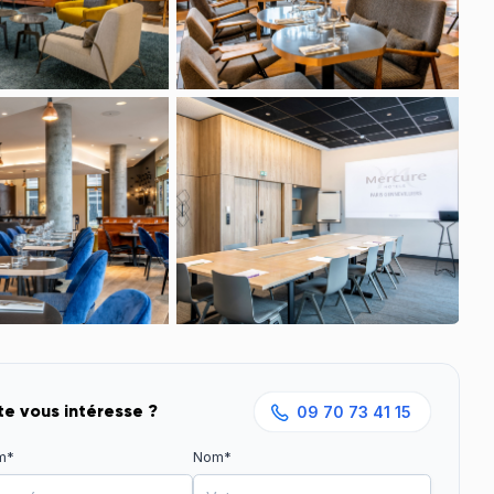
lus grands programmes de
te vous intéresse ?
09 70 73 41 15
m*
Nom*