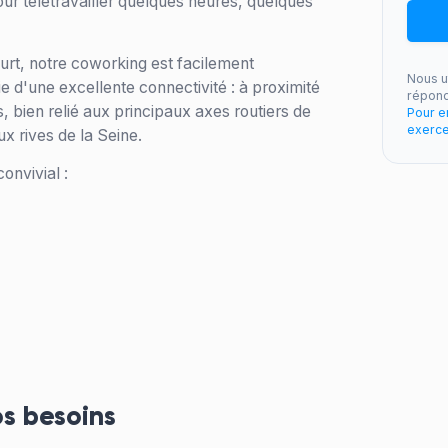
ur télétravailler quelques heures, quelques
urt, notre coworking est facilement
Nous u
e d'une excellente connectivité : à proximité
répond
, bien relié aux principaux axes routiers de
Pour e
exerce
x rives de la Seine.
onvivial :
os besoins