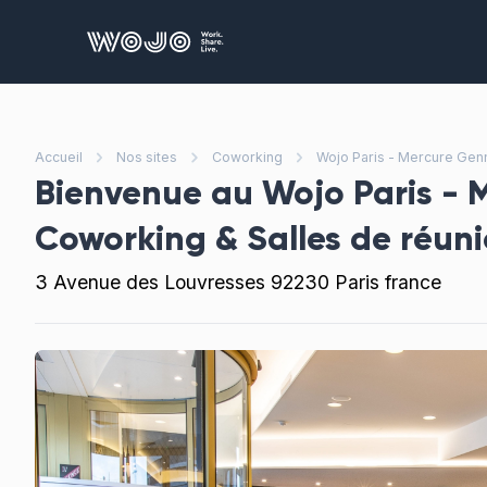
WOJO
Bu
De
qu
Accueil
Nos sites
Coworking
Wojo Paris - Mercure Genn
vo
Bienvenue au
Wojo Paris - 
Sa
Coworking & Salles de réun
De
ré
3 Avenue des Louvresses 92230 Paris france
d'
No
pr
Dé
vo