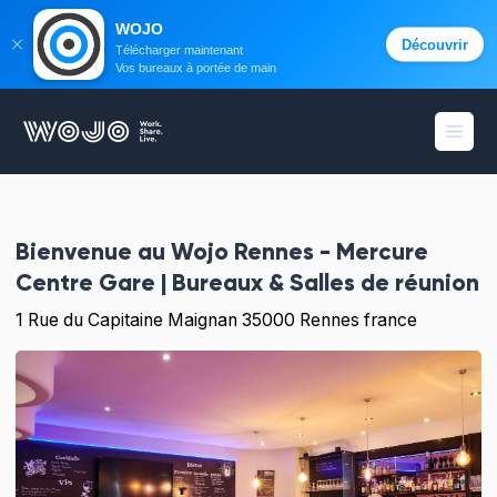
WOJO
Découvrir
Télécharger maintenant
Vos bureaux à portée de main
WOJO
Ouvri
Bienvenue au
Wojo Rennes - Mercure
Centre Gare | Bureaux & Salles de réunion
1 Rue du Capitaine Maignan 35000 Rennes france