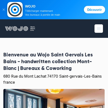
WOJO
Découvrir
Télécharger maintenant
Vos bureaux à portée de main
WOJO
Ouvri
Bienvenue au
Wojo Saint Gervais Les
Bains - handwritten collection Mont-
Blanc | Bureaux & Coworking
680 Rue du Mont Lachat 74170 Saint-gervais-Les-Bains
france