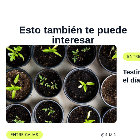
Esto también te puede
interesar
ENTRE
Testi
el dí
ENTRE CAJAS
4 MIN