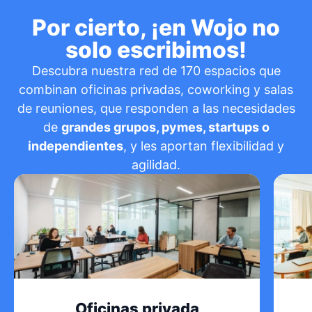
Por cierto, ¡en Wojo no
solo escribimos!
Descubra nuestra red de 170 espacios que
combinan oficinas privadas, coworking y salas
de reuniones, que responden a las necesidades
de
grandes grupos, pymes, startups o
independientes
, y les aportan flexibilidad y
agilidad.
Oficinas privada