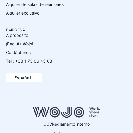
Alquiler de salas de reuniones
Alquiler exclusivo
EMPRESA
A proposito
¡Recluta Wojo!
Contáctenos
Tel : +33 1 73 06 43 08
Français
English
Español
Deutsch
CGV
Reglamento interno