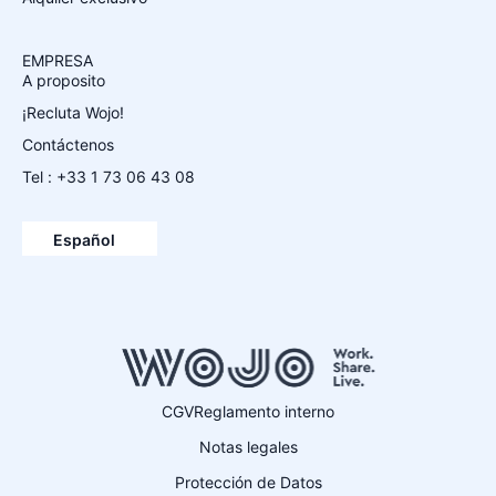
EMPRESA
A proposito
¡Recluta Wojo!
Contáctenos
Tel : +33 1 73 06 43 08
Français
English
Español
Deutsch
CGV
Reglamento interno
Notas legales
Protección de Datos