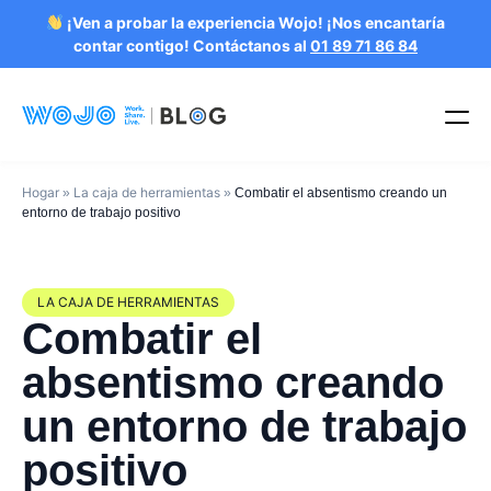
¡Ven a probar la experiencia Wojo! ¡Nos encantaría
contar contigo! Contáctanos al
01 89 71 86 84
Hogar
La caja de herramientas
»
»
Combatir el absentismo creando un
entorno de trabajo positivo
LA CAJA DE HERRAMIENTAS
Combatir el
absentismo creando
un entorno de trabajo
positivo