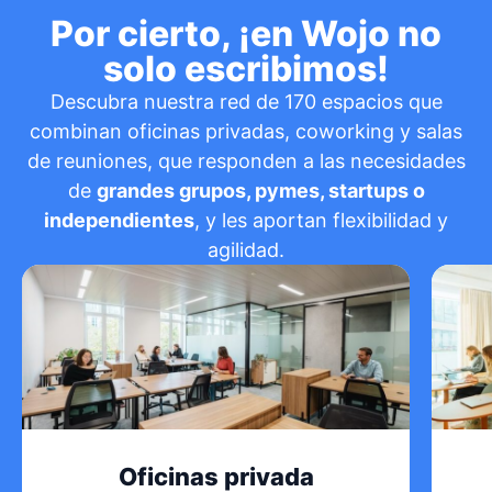
Por cierto, ¡en Wojo no
solo escribimos!
Descubra nuestra red de 170 espacios que
combinan oficinas privadas, coworking y salas
de reuniones, que responden a las necesidades
de
grandes grupos, pymes, startups o
independientes
, y les aportan flexibilidad y
agilidad.
Oficinas privada