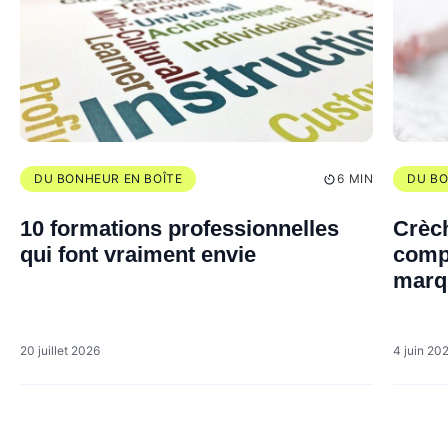
DU BONHEUR EN BOÎTE
6 MIN
DU BO
10 formations professionnelles
Crèch
qui font vraiment envie
compl
marq
20 juillet 2026
4 juin 20