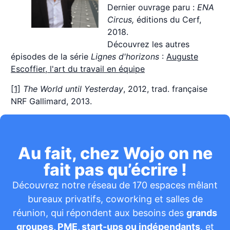
Dernier ouvrage paru :
ENA
Circus,
éditions du Cerf,
2018.
Découvrez les autres
épisodes de la série
Lignes d'horizons
:
Auguste
Escoffier, l'art du travail en équipe
[1]
The World until Yesterday
, 2012, trad. française
NRF Gallimard, 2013.
Au fait, chez Wojo on ne
fait pas qu’écrire !
Découvrez notre réseau de 170 espaces mêlant
bureaux privatifs, coworking et salles de
réunion, qui répondent aux besoins des
grands
groupes, PME, start-ups ou indépendants
, et