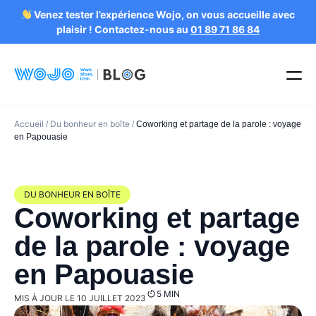
Venez tester l’expérience Wojo, on vous accueille avec
plaisir ! Contactez-nous au
01 89 71 86 84
Accueil
Du bonheur en boîte
/
/
Coworking et partage de la parole : voyage
en Papouasie
DU BONHEUR EN BOÎTE
Coworking et partage
de la parole : voyage
en Papouasie
5 MIN
MIS À JOUR LE 10 JUILLET 2023