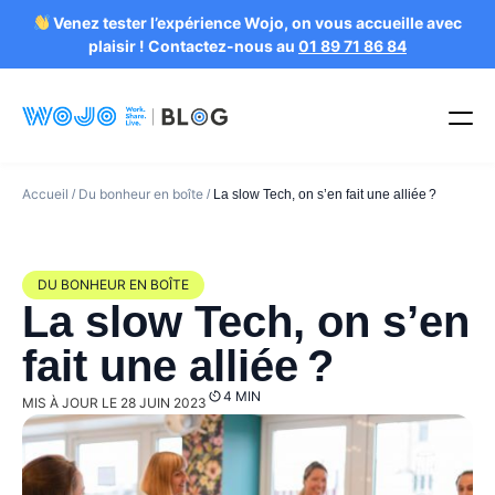
Venez tester l’expérience Wojo, on vous accueille avec
plaisir ! Contactez-nous au
01 89 71 86 84
Accueil
Du bonheur en boîte
/
/
La slow Tech, on s’en fait une alliée ?
DU BONHEUR EN BOÎTE
La slow Tech, on s’en
fait une alliée ?
4 MIN
MIS À JOUR LE 28 JUIN 2023