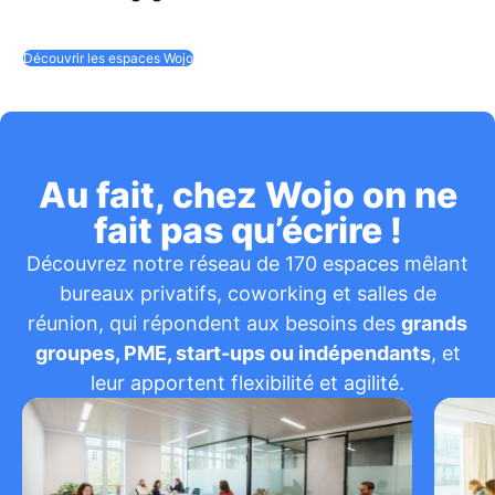
Découvrir les espaces Wojo
Au fait, chez Wojo on ne
fait pas qu’écrire !
Découvrez notre réseau de 170 espaces mêlant
bureaux privatifs, coworking et salles de
réunion, qui répondent aux besoins des
grands
groupes, PME, start-ups ou indépendants
, et
leur apportent flexibilité et agilité.