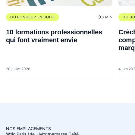
DU BONHEUR EN BOÎTE
6 MIN
DU BO
10 formations professionnelles
Crèch
qui font vraiment envie
compl
marq
20 juillet 2026
4 juin 20
NOS EMPLACEMENTS
Wojo Paris 14e – Montparnasse Gaîté