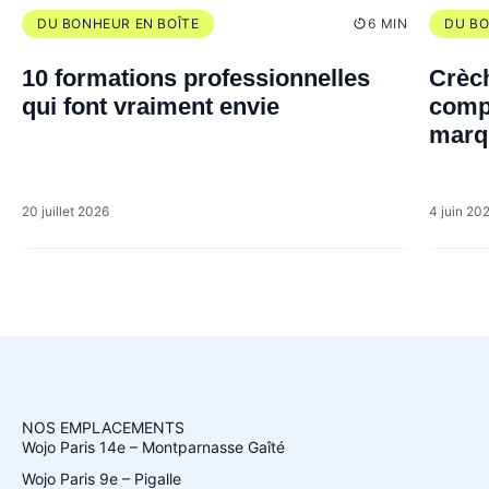
DU BONHEUR EN BOÎTE
6 MIN
DU BO
10 formations professionnelles
Crèch
qui font vraiment envie
compl
marq
20 juillet 2026
4 juin 20
NOS EMPLACEMENTS
Wojo Paris 14e – Montparnasse Gaîté
Wojo Paris 9e – Pigalle