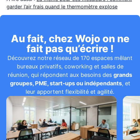
garder l’air frais quand le thermomètre explose
Au fait, chez Wojo on ne
fait pas qu’écrire !
Découvrez notre réseau de 170 espaces mêlant
bureaux privatifs, coworking et salles de
réunion, qui répondent aux besoins des
grands
groupes, PME, start-ups ou indépendants
, et
leur apportent flexibilité et agilité.