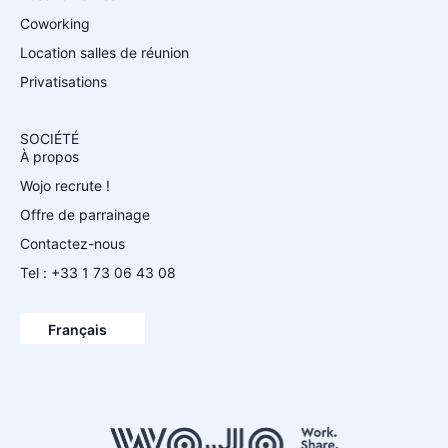
Coworking
Location salles de réunion
Privatisations
SOCIÉTÉ
À propos
Wojo recrute !
Offre de parrainage
Contactez-nous
Tel : +33 1 73 06 43 08
Español
English
Français
Deutsch