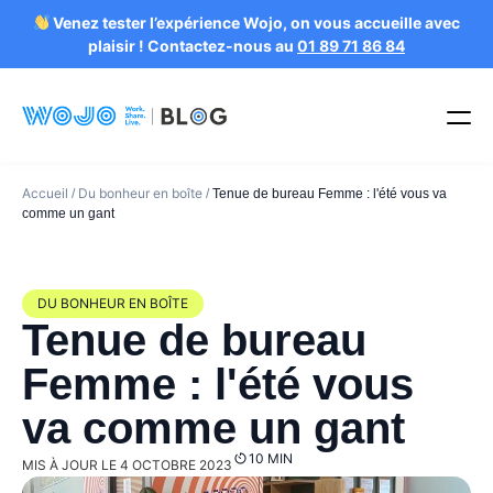
Venez tester l’expérience Wojo, on vous accueille avec
plaisir ! Contactez-nous au
01 89 71 86 84
Accueil
Du bonheur en boîte
/
/
Tenue de bureau Femme : l'été vous va
comme un gant
DU BONHEUR EN BOÎTE
Tenue de bureau
Femme : l'été vous
va comme un gant
10 MIN
MIS À JOUR LE 4 OCTOBRE 2023