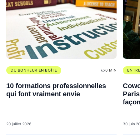
DU BONHEUR EN BOÎTE
6 MIN
ENTRE
10 formations professionnelles
Cowor
qui font vraiment envie
Paris
façon
20 juillet 2026
30 juin 2