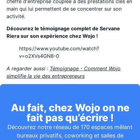
cheffe d'entreprise couplée à des prestations clés en
main qui lui permettent de se concentrer sur son
activité.
Découvrez le témoignage complet de Servane
Riera sur son expérience chez Wojo !
https://www.youtube.com/watch?
v=o2XVs4GN8-0
A regarder aussi :
Témoignage - Comment Wojo
simplifie la vie des entrepreneurs
Au fait, chez Wojo on ne
fait pas qu’écrire !
Découvrez notre réseau de 170 espaces mêlant
bureaux privatifs, coworking et salles de