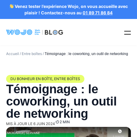
Venez tester l’expérience Wojo, on vous accueille avec
plaisir ! Contactez-nous au
01 89 71 86 84
Accueil
Entre boîtes
/
/
Témoignage : le coworking, un outil de networking
DU BONHEUR EN BOÎTE
,
ENTRE BOÎTES
Témoignage : le
coworking, un outil
de networking
2 MIN
MIS À JOUR LE 6 JUIN 2024