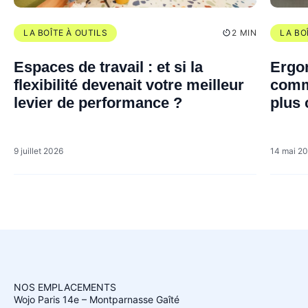
LA BOÎTE À OUTILS
2 MIN
LA BO
Espaces de travail : et si la
Ergon
flexibilité devenait votre meilleur
comm
levier de performance ?
plus 
perf
9 juillet 2026
14 mai 2
NOS EMPLACEMENTS
Wojo Paris 14e – Montparnasse Gaîté