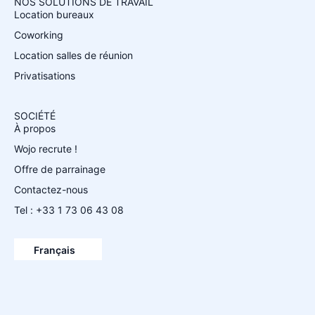
NOS SOLUTIONS DE TRAVAIL
Location bureaux
Coworking
Location salles de réunion
Privatisations
SOCIÉTÉ
À propos
Wojo recrute !
Offre de parrainage
Contactez-nous
Tel : +33 1 73 06 43 08
Español
English
Français
Deutsch