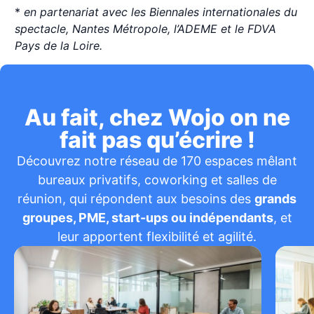
*
en partenariat avec les Biennales internationales du
spectacle, Nantes Métropole, l’ADEME et le FDVA
Pays de la Loire.
Au fait, chez Wojo on ne
fait pas qu’écrire !
Découvrez notre réseau de 170 espaces mêlant
bureaux privatifs, coworking et salles de
réunion, qui répondent aux besoins des
grands
groupes, PME, start-ups ou indépendants
, et
leur apportent flexibilité et agilité.