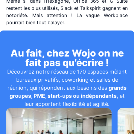
Même si dans l’Hexagone, Office 365 et G Suite
restent les plus utilisés, Slack et Talkspirit gagnent en
notoriété. Mais attention ! La vague Workplace
pourrait bien tout balayer.
Au fait, chez Wojo on ne
fait pas qu’écrire !
Découvrez notre réseau de 170 espaces mêlant
bureaux privatifs, coworking et salles de
réunion, qui répondent aux besoins des
grands
groupes, PME, start-ups ou indépendants
, et
leur apportent flexibilité et agilité.