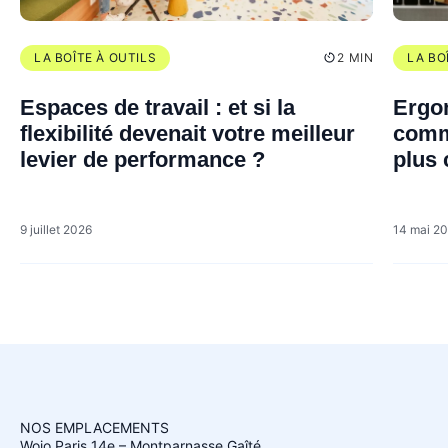
LA BOÎTE À OUTILS
2 MIN
LA BO
Espaces de travail : et si la
Ergon
flexibilité devenait votre meilleur
comm
levier de performance ?
plus 
perf
9 juillet 2026
14 mai 2
NOS EMPLACEMENTS
Wojo Paris 14e – Montparnasse Gaîté