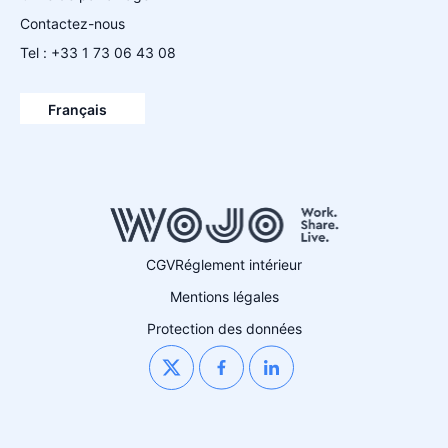
Contactez-nous
Tel : +33 1 73 06 43 08
Español
English
Français
Deutsch
CGV
Réglement intérieur
Mentions légales
Protection des données