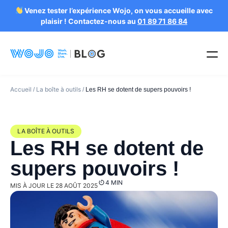
Venez tester l’expérience Wojo, on vous accueille avec
plaisir ! Contactez-nous au
01 89 71 86 84
Accueil
La boîte à outils
/
/
Les RH se dotent de supers pouvoirs !
LA BOÎTE À OUTILS
Les RH se dotent de
supers pouvoirs !
4 MIN
MIS À JOUR LE 28 AOÛT 2025