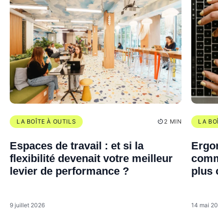
LA BOÎTE À OUTILS
2 MIN
LA BO
Espaces de travail : et si la
Ergon
flexibilité devenait votre meilleur
comm
levier de performance ?
plus 
perf
9 juillet 2026
14 mai 2