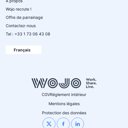
À propos
Wojo recrute !
Offre de parrainage
Contactez-nous
Tel : +33 1 73 06 43 08
Español
English
Français
Deutsch
CGV
Réglement intérieur
Mentions légales
Protection des données