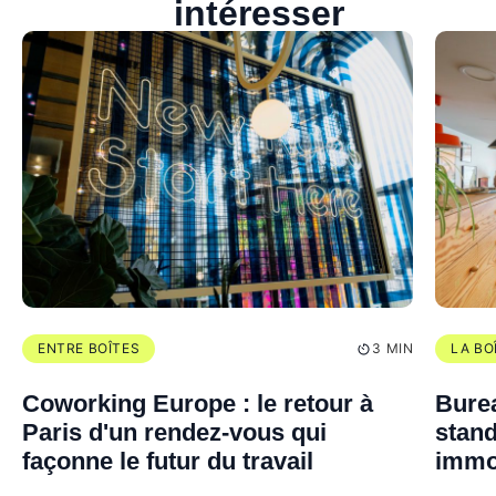
intéresser
ENTRE BOÎTES
3 MIN
LA BO
Coworking Europe : le retour à
Burea
Paris d'un rendez-vous qui
stand
façonne le futur du travail
immo