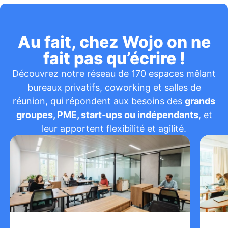
Au fait, chez Wojo on ne
fait pas qu’écrire !
Découvrez notre réseau de 170 espaces mêlant
bureaux privatifs, coworking et salles de
réunion, qui répondent aux besoins des
grands
groupes, PME, start-ups ou indépendants
, et
leur apportent flexibilité et agilité.