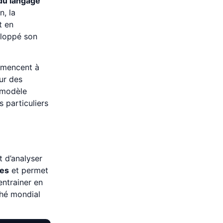
du langage
n, la
t en
veloppé son
mmencent à
our des
e modèle
 particuliers
t d’analyser
ées
et permet
entrainer en
hé mondial