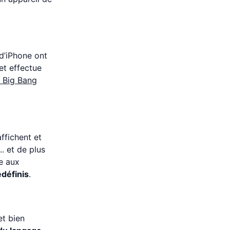
 d’iPhone ont
et effectue
e Big Bang
ffichent et
.. et de plus
e aux
définis
.
et bien