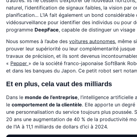
d’autres. Ils ne cessent d’explorer de nouveaux horizons
naturel, l’identification de signaux faibles, la vision par 
planification… L’IA fait également un bond considérable
vidéosurveillance pour identifier des individus ou pour d
programme
DeepFace
, capable de distinguer un visage
Nous sommes à l’aube des
voitures autonomes
, même si
prouver leur supériorité ou leur complémentarité jusque
travaux de précision, et ils sont devenus incontournable
«
Pepper
» de la société franco-japonaise SoftBank Robo
et dans les banques du Japon. Ce petit robot sert notamme
Et en plus, cela vaut des milliards
Dans le
monde de l’entreprise
, l’intelligence artificie
le
comportement de la clientèle
. Elle apporte un degré
une personnalisation du service toujours plus poussée. 
20 ans une augmentation de 40 % de la productivité mo
de l’IA à 11,1 milliards de dollars d’ici à 2024.