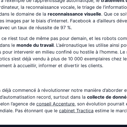
, à l’exemple de l’apprentissage automatique, le
traitement 
ordinateur, la reconnaissance vocale, le triage de l’informatio
 dans le domaine de la
reconnaissance visuelle
. Que ce soi
es images par le biais d’internet. Facebook a d’ailleurs dé
 avec un taux de réussite de 97 %.
 ce n’est tout de même pas pour demain, et les robots co
 dans le
monde du travail
. L’aéronautique les utilise ainsi p
s pour intervenir en milieu confiné ou hostile à l’homme. L
tics s’est déjà vendu à plus de 10 000 exemplaires chez les
nt à accueillir, informer et divertir les clients.
lle a déjà commencé à révolutionner notre manière d’aborder e
 d’automatisation record, surtout dans la
collecte de donn
Selon l’agence de
conseil Accenture
, son évolution pourrait 
ndiale. Pas étonnant que le
cabinet Tractica
estime le marc