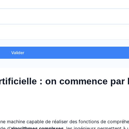
Valider
tificielle : on commence par 
n d’une machine capable de réaliser des fonctions de compréh
de d’
algorithmes complexes
, les ingénieurs permettent à 