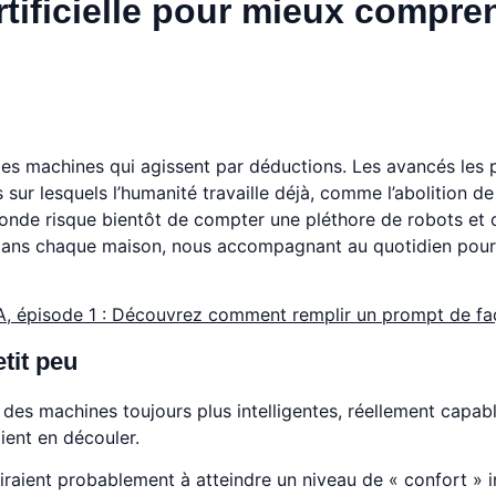
rtificielle pour mieux compre
s machines qui agissent par déductions. Les avancés les 
ur lesquels l’humanité travaille déjà, comme l’abolition de 
onde risque bientôt de compter une pléthore de robots et d
ue, dans chaque maison, nous accompagnant au quotidien pou
IA, épisode 1 : Découvrez comment remplir un prompt de faç
tit peu
t des machines toujours plus intelligentes, réellement capa
ient en découler.
iraient probablement à atteindre un niveau de « confort » i