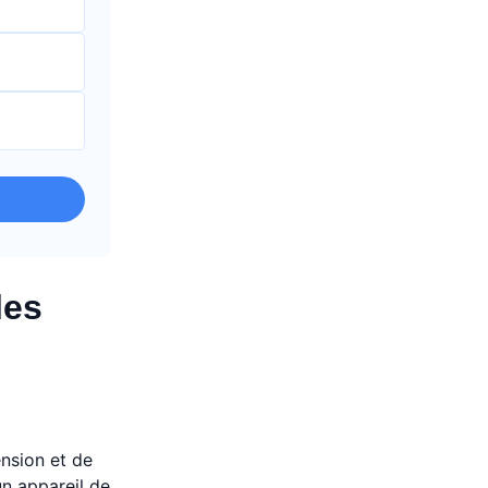
les
ension et de
un appareil de