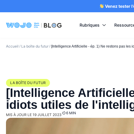
Venez tester l
Rubriques
Ressourc
Accueil
La boîte du futur
/
/
[Intelligence Artificielle - ép. 1) Ne restons pas les id
LA BOÎTE DU FUTUR
[Intelligence Artificiel
idiots utiles de l'intelli
6 MIN
MIS À JOUR LE 19 JUILLET 2023