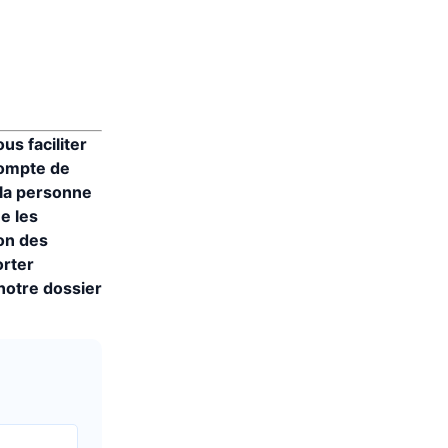
us faciliter
compte de
 la personne
e les
on des
orter
notre dossier