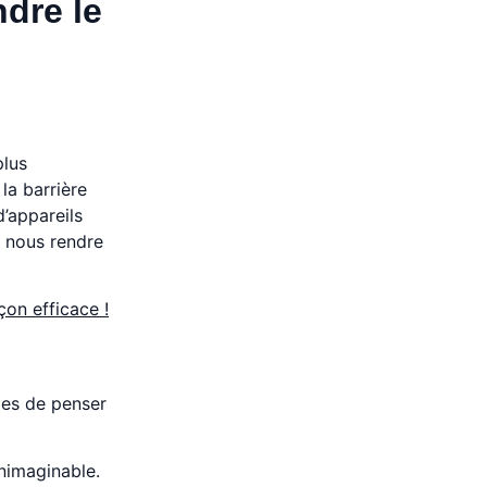
ndre le
plus
la barrière
’appareils
r nous rendre
on efficace !
bles de penser
nimaginable.