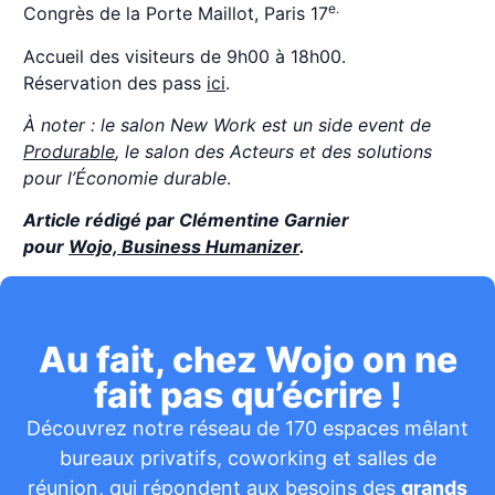
e.
Congrès de la Porte Maillot, Paris 17
Accueil des visiteurs de 9h00 à 18h00.
Réservation des pass
ici
.
À noter : le salon New Work est un side event de
Produrable
, le salon des Acteurs et des solutions
pour l’Économie durable
.
Article rédigé par Clémentine Garnier
pour
Wojo, Business Humanizer
.
Au fait, chez Wojo on ne
fait pas qu’écrire !
Découvrez notre réseau de 170 espaces mêlant
bureaux privatifs, coworking et salles de
réunion, qui répondent aux besoins des
grands