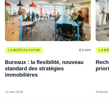
LA BOÎTE DU FUTUR
8 MIN
LA BO
Bureaux : la flexibilité, nouveau
Reche
standard des stratégies
prior
immobilières
12 mars 2026
18 févrie