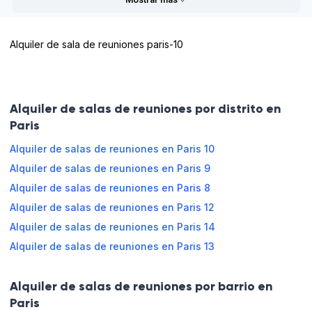
Lunes
08:00 - 13:30
13:30 - 18:00
Alquiler de sala de reuniones paris-10
Martes
08:00 - 13:30
13:30 - 18:00
Informaciones prácticas
Miércoles
08:00 - 13:30
13:30 - 18:00
Cámaras
Personnel
Alquiler de salas de reuniones por distrito en
de
d'accueil
Jueves
08:00 - 13:30
13:30 - 18:00
Seguridad
Paris
Ambiente
Viernes
08:00 - 13:30
13:30 - 18:00
Alquiler de salas de reuniones en Paris 10
para la
Papelógrafo
Alquiler de salas de reuniones en Paris 9
colaboración
Sábado
08:00 - 13:30
13:30 - 18:00
Alquiler de salas de reuniones en Paris 8
Wi-Fi
Retroproyector
Alquiler de salas de reuniones en Paris 12
Domingo
08:00 - 12:00
13:30 - 18:00
Mesas
Snack
Alquiler de salas de reuniones en Paris 14
rectangulares
Alquiler de salas de reuniones en Paris 13
Ambiente
Aire
para
acondicionado
Reservar en línea
reuniones
Alquiler de salas de reuniones por barrio en
Paris