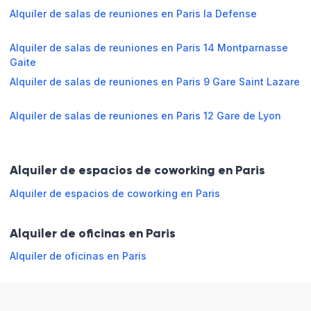
Horario de apertura
Alquiler de salas de reuniones en Paris la Defense
Lunes
09:00 - 13:00
13:00 - 18:00
Alquiler de salas de reuniones en Paris 14 Montparnasse
Gaite
Martes
09:00 - 13:00
13:00 - 18:00
Alquiler de salas de reuniones en Paris 9 Gare Saint Lazare
Miércoles
09:00 - 13:00
13:00 - 18:00
Alquiler de salas de reuniones en Paris 12 Gare de Lyon
Jueves
09:00 - 13:00
13:00 - 18:00
Alquiler de espacios de coworking en Paris
Viernes
09:00 - 13:00
13:00 - 18:00
Alquiler de espacios de coworking en Paris
Sábado
Cerrado
Alquiler de oficinas en Paris
Domingo
Cerrado
Alquiler de oficinas en Paris
Reservar en línea