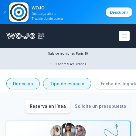
WOJO
Descubrir
Descarga ahora
Trabaje donde quiera
WOJO
menú 
Sala de reuniones Paris 10
1 - 9
 sobre 9 resultados
Dirección
Tipo de espacio
Fecha de llegad
Reserva en línea
Solicite un presupuesto