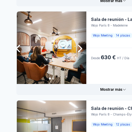
Mostrar más
Sala de reunión - L
Wojo París 8 - Madeleine
Informaciones prácticas
Hora
Wojo Meeting
14 plazas
Ambiente para
Lune
reuniones
Restaurante
630 €
Zona de
Desde
HT / Día
Mart
fumadores
Terraza
Miér
Disposición en
teatro
Mesas
Juev
rectangulares
Mostrar más
Wi-Fi
Papelógrafo
Vier
Disposición en
Sala de reunión - C
aula
Sába
Wojo París 8 - Champs-Ély
Disposición en U
Informaciones prácticas
Hora
abierta
Wojo Meeting
12 plazas
Domi
Disposición en U