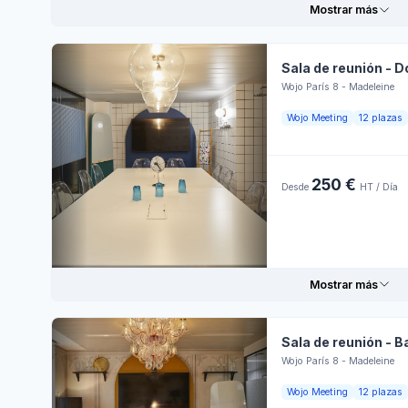
Mostrar más
d'accueil
Venta externa
Vier
Sala de reunión - 
Sába
Wojo París 8 - Madeleine
Informaciones prácticas
Hora
Wojo Meeting
12 plazas
Domi
Personnel
Lune
d'accueil
Ambiente para
reuniones
250 €
Desde
HT / Día
Mart
Aire
Reservar en línea
acondicionado
Wi-Fi
Miér
Pantalla LCD
Ambiente para
Juev
trabajar
Mostrar más
Papelógrafo
Enchufes
Vier
Mesas
Sala de reunión - 
rectangulares
Sába
Wojo París 8 - Madeleine
Venta externa
Informaciones prácticas
Hora
Wojo Meeting
12 plazas
Domi