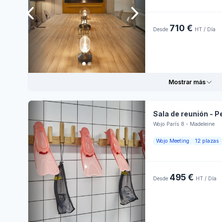
Retroproyector
Lune
Restaurante
Snack
710 €
Desde
HT / Día
Mart
Terraza
Reservar en línea
Personnel
d'accueil
Miér
Ambiente para la
colaboración
Ambiente para
Juev
Mostrar más
reuniones
Mesas
Vier
rectangulares
Papelógrafo
Sala de reunión - Pe
Pagadero con
Sába
Wojo París 8 - Madeleine
crédito
Informaciones prácticas
Hora
Wojo Meeting
12 plazas
Domi
Terraza
Lune
Wi-Fi
Ambiente para
495 €
reuniones
Desde
HT / Día
Mart
Micrófono /
Reservar en línea
Sonorización
Miér
Snack
Pantalla LCD