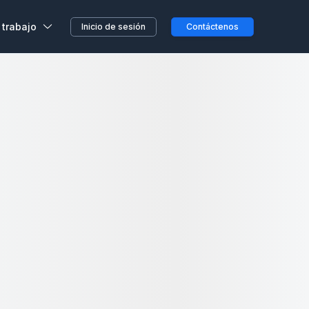
 trabajo
Inicio de sesión
Contáctenos
alizar mi búsqueda cuando me desplazo por el mapa
,
s, sin previo aviso o
etera o en el camino...
clientes
a en Wojo
 nuestros espacios Wojo
ción ALL
res programas de