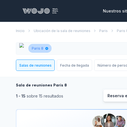
WOJO
Nuestros sit
Oficinas p
Inicio
Ubicación de la sala de reuniones
Paris
Paris 
Oficinas y se
ensamblas y 
necesidade
Paris 8
Salas de r
Lugares únic
Salas de reuniones
Fecha de llegada
Número de pers
reuniones, s
corporativo
Sala de reuniones Paris 8
Eventos co
Un vasto cat
Reserva e
1 - 15
 sobre 15 resultados
privatizar pa
clientes