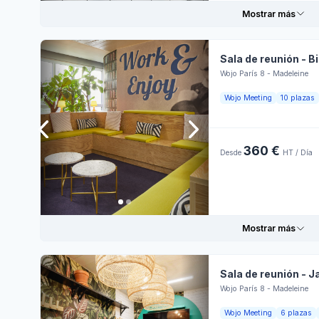
Personnel
Juev
Mostrar más
d'accueil
Zona de
Vier
fumadores
Lumière naturelle
Sala de reunión - B
Ambiente para la
Sába
Wojo París 8 - Madeleine
colaboración
Informaciones prácticas
Hora
Wojo Meeting
10 plazas
Domi
Venta externa
Lune
360 €
Desde
HT / Día
Mart
Reservar en línea
Miér
Juev
Mostrar más
Vier
Sala de reunión - J
Sába
Wojo París 8 - Madeleine
Informaciones prácticas
Hora
Wojo Meeting
6 plazas
Domi