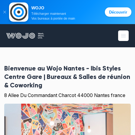
WOJO
Découvrir
Télécharger maintenant
Vos bureaux à portée de main
WOJO
Ouvri
Bienvenue au
Wojo Nantes - Ibis Styles
Centre Gare | Bureaux & Salles de réunion
& Coworking
8 Allee Du Commandant Charcot 44000 Nantes france