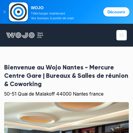
WOJO
Découvrir
Télécharger maintenant
Vos bureaux à portée de main
WOJO
Ouvri
Bienvenue au
Wojo Nantes - Mercure
Centre Gare | Bureaux & Salles de réunion
& Coworking
50-51 Quai de Malakoff 44000 Nantes france