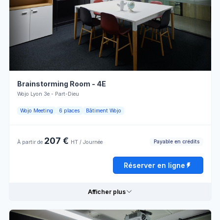
Climatisation
Paperboard
Dimanche
Fermé
Personnel
Wifi
d'accueil
Lumière
Écran
Réserver en ligne
naturelle
LCD
Vente à
l'externe
Brainstorming Room - 4E
Wojo Lyon 3e - Part-Dieu
Horaires d'ouverture
Wojo Meeting
6 places
Bâtiment Wojo
Lundi
08:00 - 13:00
13:00 - 18:00
207 €
Payable en crédits
À partir de
HT / Journée
Mardi
08:00 - 13:00
13:00 - 18:00
Réserver en ligne
Mercredi
08:00 - 13:00
13:00 - 18:00
Afficher plus
Jeudi
08:00 - 13:00
13:00 - 18:00