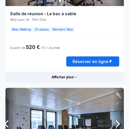
Salle de réunion - Le bac à sable
Wojo Lyon 3e - Part-Dieu
Wojo Meeting
20 places
Bâtiment Wojo
520 €
À partir de
HT / Journée
Réserver en ligne
Afficher plus
Détails pratiques
Tables
Prises
Rectangulaires