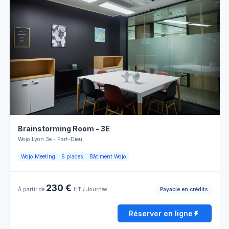
Vendredi
08:00 - 13:00
13:00 - 18:00
Détails pratiques
Samedi
Fermé
Payable
Climatisation
par crédit
Dimanche
Fermé
Personnel
Paperboard
d'accueil
Écran
Payable
Réserver en ligne
LCD
par crédit
Tables
Wifi
Brainstorming Room - 3E
Rectangulaires
Wojo Lyon 3e - Part-Dieu
Vente à
l'externe
Wojo Meeting
6 places
Bâtiment Wojo
230 €
Horaires d'ouverture
Payable en crédits
À partir de
HT / Journée
Réserver en ligne
Lundi
08:00 - 13:00
13:00 - 18:00