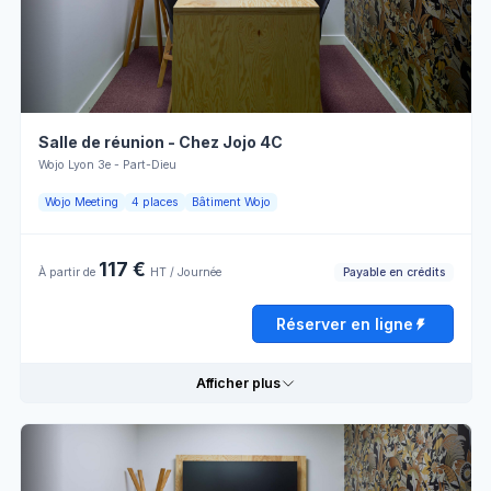
Payable
Samedi
Fermé
Climatisation
par crédit
Dimanche
Fermé
Paperboard
Wifi
Payable
Vente à
par crédit
l'externe
Salle de réunion - Chez Jojo 4C
Réserver en ligne
Wojo Lyon 3e - Part-Dieu
Horaires d'ouverture
Wojo Meeting
4 places
Bâtiment Wojo
Lundi
08:00 - 13:00
13:00 - 18:00
117 €
Payable en crédits
À partir de
HT / Journée
Mardi
08:00 - 13:00
13:00 - 18:00
Réserver en ligne
Mercredi
08:00 - 13:00
13:00 - 18:00
Afficher plus
Jeudi
08:00 - 13:00
13:00 - 18:00
Vendredi
08:00 - 13:00
13:00 - 18:00