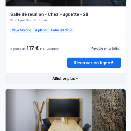
Disposition
Réserver en ligne
Payable
Salle de réunion - Chez Huguette - 2B
en Table
par crédit
Ronde
Wojo Lyon 3e - Part-Dieu
Vente à
Wojo Meeting
4 places
Bâtiment Wojo
Wifi
l'externe
117 €
Payable en crédits
À partir de
HT / Journée
Horaires d'ouverture
Réserver en ligne
Lundi
08:00 - 13:00
13:00 - 18:00
Afficher plus
Mardi
08:00 - 13:00
13:00 - 18:00
Mercredi
08:00 - 13:00
13:00 - 18:00
Détails pratiques
Jeudi
08:00 - 13:00
13:00 - 18:00
Personnel
Écran
Vendredi
08:00 - 13:00
13:00 - 18:00
d'accueil
LCD