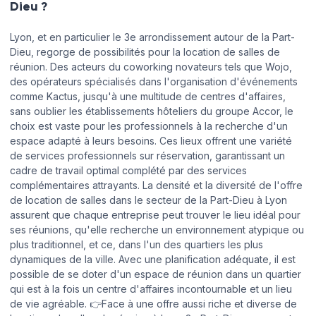
Dieu ?
Lundi
08:00 - 13:00
13:00 - 18:00
Lyon, et en particulier le 3e arrondissement autour de la Part-
Dieu, regorge de possibilités pour la location de salles de
Mardi
08:00 - 13:00
13:00 - 18:00
réunion. Des acteurs du coworking novateurs tels que Wojo,
des opérateurs spécialisés dans l'organisation d'événements
Mercredi
08:00 - 13:00
13:00 - 18:00
comme Kactus, jusqu'à une multitude de centres d'affaires,
sans oublier les établissements hôteliers du groupe Accor, le
Jeudi
08:00 - 13:00
13:00 - 18:00
choix est vaste pour les professionnels à la recherche d'un
espace adapté à leurs besoins. Ces lieux offrent une variété
Vendredi
08:00 - 13:00
13:00 - 18:00
de services professionnels sur réservation, garantissant un
cadre de travail optimal complété par des services
complémentaires attrayants. La densité et la diversité de l'offre
Samedi
Fermé
de location de salles dans le secteur de la Part-Dieu à Lyon
assurent que chaque entreprise peut trouver le lieu idéal pour
Dimanche
Fermé
ses réunions, qu'elle recherche un environnement atypique ou
plus traditionnel, et ce, dans l'un des quartiers les plus
dynamiques de la ville. Avec une planification adéquate, il est
possible de se doter d'un espace de réunion dans un quartier
Réserver en ligne
qui est à la fois un centre d'affaires incontournable et un lieu
de vie agréable. 👉Face à une offre aussi riche et diverse de