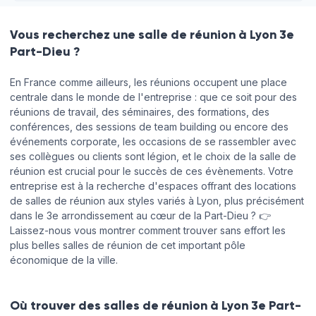
Mercredi
08:00 - 13:00
13:00 - 18:00
Vous recherchez une salle de réunion à Lyon 3e
Part-Dieu ?
Jeudi
08:00 - 13:00
13:00 - 18:00
Détails pratiques
En France comme ailleurs, les réunions occupent une place
Vendredi
08:00 - 13:00
13:00 - 18:00
Personnel
Wifi
centrale dans le monde de l'entreprise : que ce soit pour des
d'accueil
réunions de travail, des séminaires, des formations, des
Samedi
Fermé
Ambiance
conférences, des sessions de team building ou encore des
Écran
pour la
LCD
événements corporate, les occasions de se rassembler avec
collaboration
Dimanche
Fermé
ses collègues ou clients sont légion, et le choix de la salle de
réunion est crucial pour le succès de ces évènements. Votre
Climatisation
Prises
entreprise est à la recherche d'espaces offrant des locations
Disposition
de salles de réunion aux styles variés à Lyon, plus précisément
Payable
en Table
Réserver en ligne
dans le 3e arrondissement au cœur de la Part-Dieu ? 👉
par crédit
Ronde
Laissez-nous vous montrer comment trouver sans effort les
plus belles salles de réunion de cet important pôle
Tables
Vente à
Rectangulaires
l'externe
économique de la ville.
Où trouver des salles de réunion à Lyon 3e Part-
Horaires d'ouverture