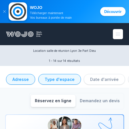
WOJO
Découvrir
Télécharger maintenant
Vos bureaux à portée de main
WOJO
Ouvri
Location salle de réunion Lyon 3e Part Dieu
1 - 14
 sur 14 résultats
Adresse
Type d'espace
Date d'arrivée
Réservez en ligne
Demandez un devis