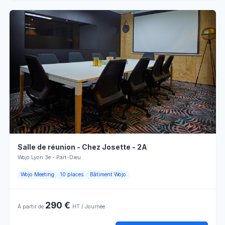
Jeudi
08:00 - 13:00
13:00 - 18:00
Vendredi
08:00 - 13:00
13:00 - 18:00
Détails pratiques
Samedi
Fermé
Personnel
Lumière
d'accueil
naturelle
Dimanche
Fermé
Tables
Paperboard
Rectangulaires
Écran
Climatisation
LCD
Réserver en ligne
Mobilier
Vidéosurveillance
Salle de réunion - Chez Josette - 2A
modulable
Wojo Lyon 3e - Part-Dieu
Wifi
Prises
Wojo Meeting
10 places
Bâtiment Wojo
Horaires d'ouverture
290 €
À partir de
HT / Journée
Lundi
08:00 - 13:00
13:00 - 18:00