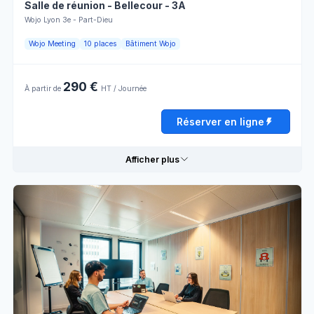
Salle de réunion - Bellecour - 3A
Horaires d'ouverture
Wojo Lyon 3e - Part-Dieu
Wojo Meeting
10 places
Bâtiment Wojo
Lundi
08:00 - 13:00
13:00 - 18:00
Mardi
08:00 - 13:00
13:00 - 18:00
290 €
À partir de
HT / Journée
Mercredi
08:00 - 13:00
13:00 - 18:00
Réserver en ligne
Jeudi
08:00 - 13:00
13:00 - 18:00
Afficher plus
Vendredi
08:00 - 13:00
13:00 - 18:00
Samedi
Fermé
Détails pratiques
Dimanche
Fermé
Tables
Écran
Rectangulaires
LCD
Paperboard
Wifi
Réserver en ligne