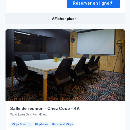
Réserver en ligne
Mardi
08:00 - 13:00
13:00 - 18:00
Afficher plus
Mercredi
08:00 - 13:00
13:00 - 18:00
Jeudi
08:00 - 13:00
13:00 - 18:00
Détails pratiques
Vendredi
08:00 - 13:00
13:00 - 18:00
Paperboard
Wifi
Samedi
Fermé
Tables
Climatisation
Rectangulaires
Dimanche
Fermé
Personnel
Rétroprojecteur
d'accueil
Vente à
l'externe
Réserver en ligne
Salle de réunion - Chez Coco - 4A
Wojo Lyon 3e - Part-Dieu
Horaires d'ouverture
Wojo Meeting
10 places
Bâtiment Wojo