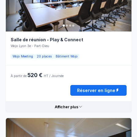
Paperboard
Wifi
Mobilier
Personnel
modulable
d'accueil
Lumière
Climatisation
naturelle
Salle de réunion - Play & Connect
Écran
Vente à
Wojo Lyon 3e - Part-Dieu
LCD
l'externe
Wojo Meeting
20 places
Bâtiment Wojo
Horaires d'ouverture
520 €
À partir de
HT / Journée
Lundi
08:00 - 13:00
13:00 - 18:00
Réserver en ligne
Mardi
08:00 - 13:00
13:00 - 18:00
Afficher plus
Mercredi
08:00 - 13:00
13:00 - 18:00
Jeudi
08:00 - 13:00
13:00 - 18:00