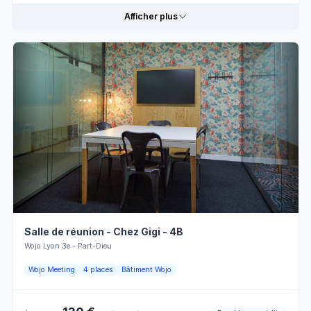
Mardi
08:00 - 13:00
13:00 - 18:00
Afficher plus
Mercredi
08:00 - 13:00
13:00 - 18:00
Jeudi
08:00 - 13:00
13:00 - 18:00
Détails pratiques
Vendredi
08:00 - 13:00
13:00 - 18:00
Payable
Prises
par crédit
Samedi
Fermé
Tables
Payable
Carrées
par crédit
Dimanche
Fermé
Wifi
Climatisation
Écran
Paperboard
LCD
Salle de réunion - Chez Gigi - 4B
Réserver en ligne
Personnel
Wojo Lyon 3e - Part-Dieu
Vidéosurveillance
d'accueil
Wojo Meeting
4 places
Bâtiment Wojo
Horaires d'ouverture