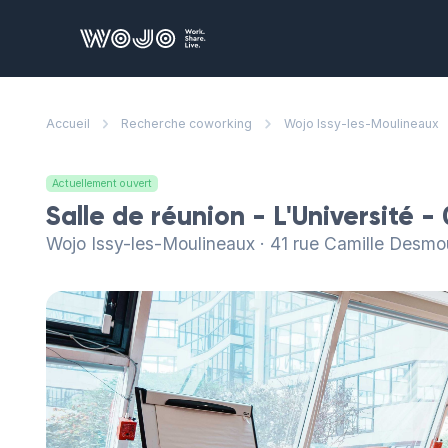
WOJO
Bu
Accueil
Recherche coworking
Wojo Issy-les-Moulineaux
De
qu
vo
Actuellement ouvert
Sa
Salle de réunion - L'Université 
De
Wojo Issy-les-Moulineaux · 41 rue Camille Desmo
ré
d'
No
pr
Dé
vo