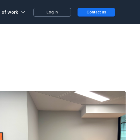
n of work
Log in
Contact us
ams, whether it was planned
rk spaces, ideal for
r next to home...
nviviality
nials
ct
xperiences at Wojo
fices to help your
project grow
 Wojo
ram
d's leading loyalty programs