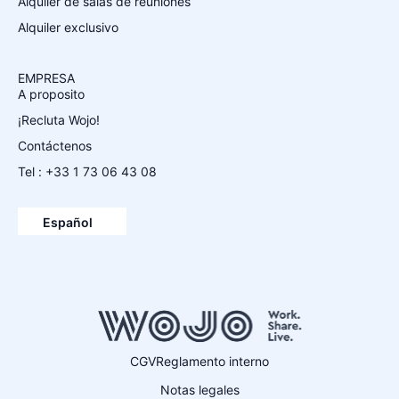
Alquiler de salas de reuniones
Alquiler exclusivo
EMPRESA
A proposito
¡Recluta Wojo!
Contáctenos
Tel : +33 1 73 06 43 08
Français
English
Español
Deutsch
CGV
Reglamento interno
Notas legales