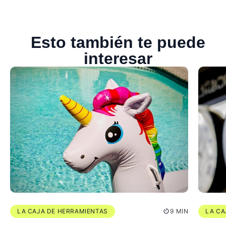
Esto también te puede
interesar
LA CAJA DE HERRAMIENTAS
9 MIN
LA CA