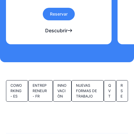
Reservar
Descubrir
COWO
ENTREP
INNO
NUEVAS
Q
R
RKING
RENEUR
VACI
FORMAS DE
V
S
- ES
- FR
ÒN
TRABAJO
T
E