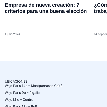
Empresa de nueva creación: 7
¿Cómo
criterios para una buena elección
traba
1 julio 2024
14 septi
UBICACIONES
Wojo Paris 14e – Montparnasse Gaîté
Wojo Paris 9e – Pigalle
Wojo Lille – Centre
Wojo Paris 13e – BnF