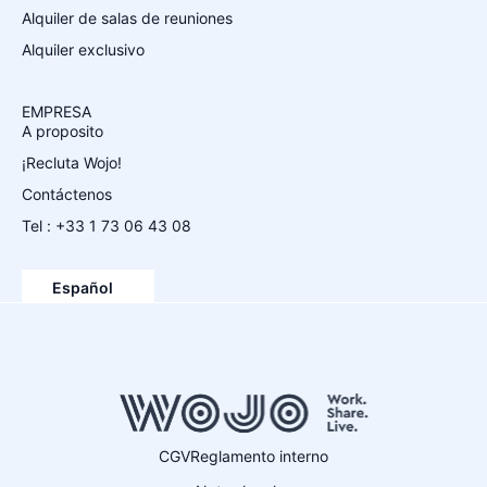
Alquiler de salas de reuniones
Alquiler exclusivo
EMPRESA
A proposito
¡Recluta Wojo!
Contáctenos
Tel : +33 1 73 06 43 08
Français
English
Español
Deutsch
CGV
Reglamento interno